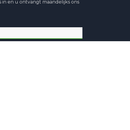
 in en u ontvangt maandelijks ons
Site
Privacy Policy
Disclaimer
Algemene
Voorwaarden