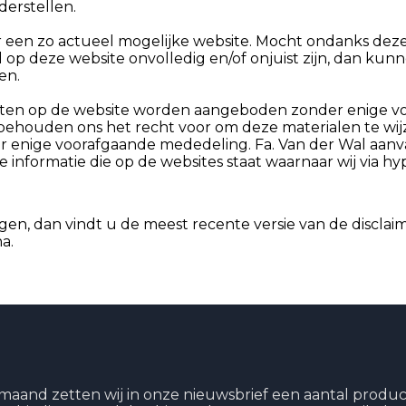
erstellen.
ar een zo actueel mogelijke website. Mocht ondanks dez
 op deze website onvolledig en/of onjuist zijn, dan kun
en.
cten op de website worden aangeboden zonder enige vo
 behouden ons het recht voor om deze materialen te wijz
r enige voorafgaande mededeling. Fa. Van der Wal aan
e informatie die op de websites staat waarnaar wij via hy
igen, dan vindt u de meest recente versie van de disclai
a.
maand zetten wij in onze nieuwsbrief een aantal product