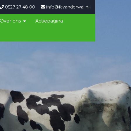
0527 27 48 00
info@favanderwal.nl
Over ons
Actiepagina