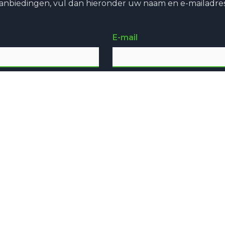
aanbiedingen, vul dan hieronder uw naam en e-mailadres
E-mail
Aanmelden