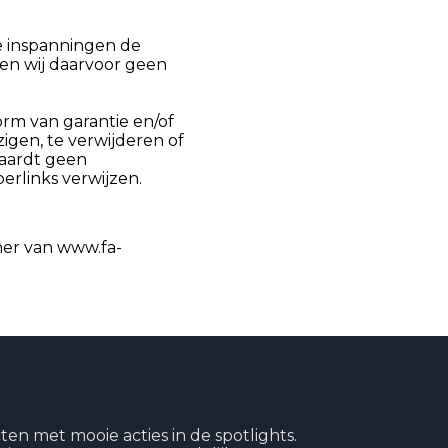
e inspanningen de
nen wij daarvoor geen
rm van garantie en/of
igen, te verwijderen of
vaardt geen
perlinks verwijzen.
mer van www.fa-
en met mooie acties in de spotlights.