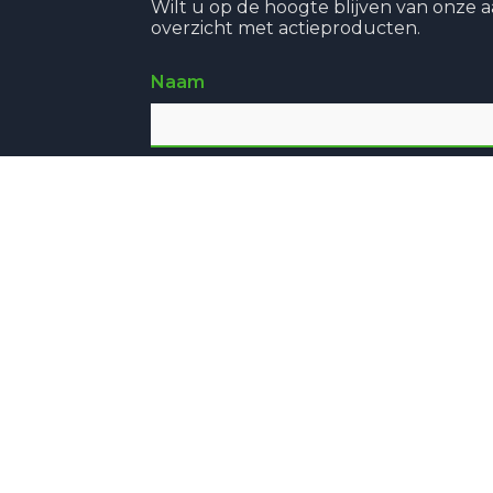
Wilt u op de hoogte blijven van onze 
overzicht met actieproducten.
Naam
Contact
Noordermiddenweg 19
8312 PE Creil
info@favanderwal.nl
0527 274 800