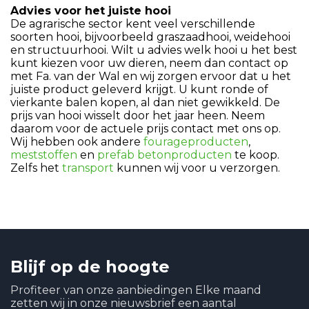
Advies voor het juiste hooi
De agrarische sector kent veel verschillende
soorten hooi, bijvoorbeeld graszaadhooi, weidehooi
en structuurhooi. Wilt u advies welk hooi u het best
kunt kiezen voor uw dieren, neem dan contact op
met Fa. van der Wal en wij zorgen ervoor dat u het
juiste product geleverd krijgt. U kunt ronde of
vierkante balen kopen, al dan niet gewikkeld. De
prijs van hooi wisselt door het jaar heen. Neem
daarom voor de actuele prijs contact met ons op.
Wij hebben ook andere
fourageproducten
,
meststoffen
en
prefab betonproducten
te koop.
Zelfs het
transport
kunnen wij voor u verzorgen.
Blijf op de hoogte
Profiteer van onze aanbiedingen Elke maand
zetten wij in onze nieuwsbrief een aantal