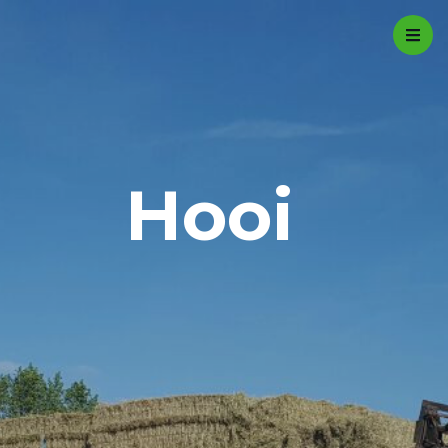
Contact
0527 27 48 00
info@favanderwal.nl
Hooi
Home
Fourage
Meststoffen
Beton
Transport
Over ons
Actiepagina
Contact