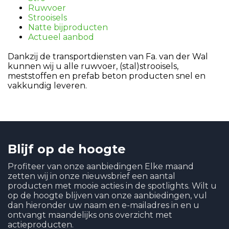
Ruwvoer
Strooisels
Natte bijproducten
Actueel aanbod
Dankzij de transportdiensten van Fa. van der Wal
kunnen wij u alle ruwvoer, (stal)strooisels,
meststoffen en prefab beton producten snel en
vakkundig leveren.
Blijf op de hoogte
Profiteer van onze aanbiedingen Elke maand
zetten wij in onze nieuwsbrief een aantal
producten met mooie acties in de spotlights. Wilt u
op de hoogte blijven van onze aanbiedingen, vul
dan hieronder uw naam en e-mailadres in en u
ontvangt maandelijks ons overzicht met
actieproducten.