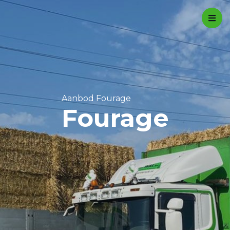
Contact
0527 27 48 00
info@favanderwal.nl
Aanbod Fourage
Home
Fourage
Meststoffen
Beton
Fourage
Transport
Over ons
Actiepagina
Contact